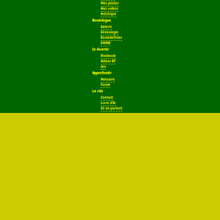
Mes photos
Mes vidéos
Artistique
Bouledogue
Galerie
Généalogie
Bouledofolies
EMMB
Se divertir
Dicoboule
Acteur BF
Jeu
Approfondir
Annuaire
Forum
Le site
Contact
Livre d'Or
Ils en parlent