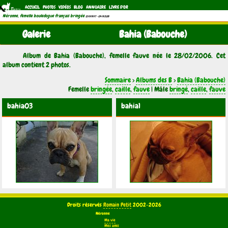
ACCUEIL
PHOTOS
VIDÉOS
BLOG
ANNUAIRE
LIVRE D'OR
Néronne, femelle bouledogue français bringée
(21/11/1997 - 04/11/2011)
Galerie
Bahia (Babouche)
Album de Bahia (Babouche), femelle fauve née le 28/02/2006. Cet
album contient 2 photos.
Sommaire
>
Albums des B
>
Bahia (Babouche)
Femelle
bringée
,
caille
,
fauve
| Mâle
bringé
,
caille
,
fauve
bahia03
bahia1
Droits réservés
Romain Petit
2002-2026
Néronne
Ma vie
Mes amis