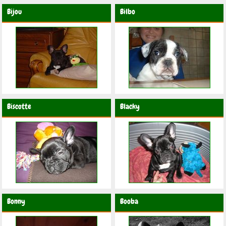
Bijou
Bilbo
Biscotte
Blacky
Bonny
Booba