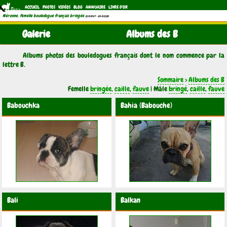
ACCUEIL
PHOTOS
VIDÉOS
BLOG
ANNUAIRE
LIVRE D'OR
Néronne, femelle bouledogue français bringée
(21/11/1997 - 04/11/2011)
Galerie
Albums des B
Albums photos des bouledogues français dont le nom commence par la
lettre B.
Sommaire
>
Albums des B
Femelle
bringée
,
caille
,
fauve
| Mâle
bringé
,
caille
,
fauve
Babouchka
Bahia (Babouche)
Bali
Balkan