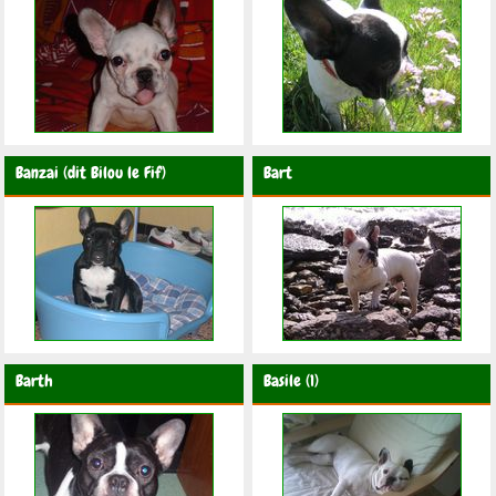
Banzai (dit Bilou le Fif)
Bart
Barth
Basile (1)