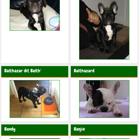
Balthazar dit Balth'
Balthazard
Bandy
Banjie