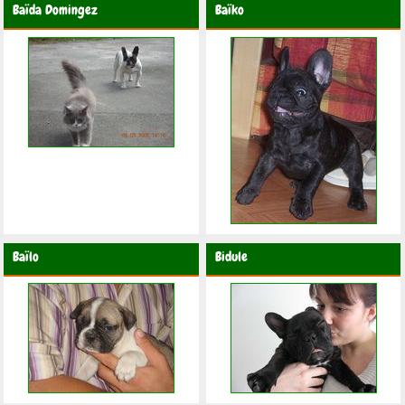
Baïda Domingez
Baïko
Baïlo
Bidule