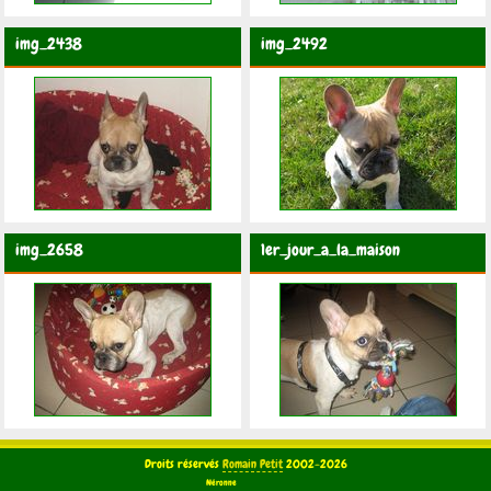
img_2438
img_2492
img_2658
1er_jour_a_la_maison
Droits réservés
Romain Petit
2002-2026
Néronne