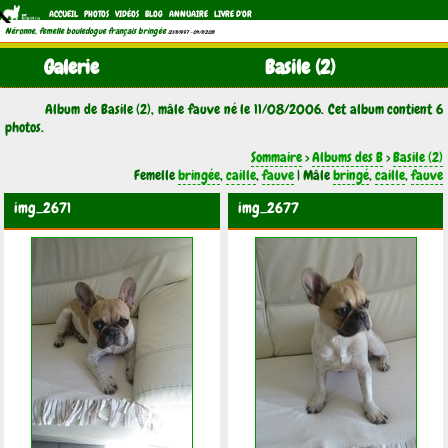
ACCUEIL
PHOTOS
VIDÉOS
BLOG
ANNUAIRE
LIVRE D'OR
Néronne, femelle bouledogue français bringée
(21/11/1997 - 04/11/2011)
Galerie
Basile (2)
Album de Basile (2), mâle fauve né le 11/08/2006. Cet album contient 6
photos.
Sommaire
>
Albums des B
>
Basile (2)
Femelle
bringée
,
caille
,
fauve
| Mâle
bringé
,
caille
,
fauve
img_2671
img_2677