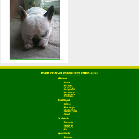
Droits réservés
Romain Petit
2002-2026
Néronne
Ma vie
Mes amis
Mes photos
Mes vidéos
Artistique
Bouledogue
Galerie
Généalogie
Bouledofolies
EMMB
Se divertir
Dicoboule
Acteur BF
Jeu
Approfondir
Annuaire