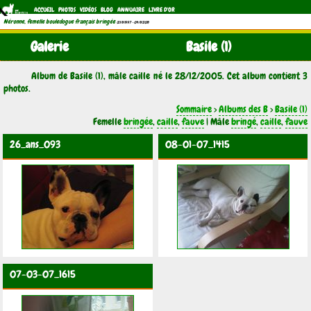
ACCUEIL
PHOTOS
VIDÉOS
BLOG
ANNUAIRE
LIVRE D'OR
Néronne, femelle bouledogue français bringée
(21/11/1997 - 04/11/2011)
Galerie
Basile (1)
Album de Basile (1), mâle caille né le 28/12/2005. Cet album contient 3
photos.
Sommaire
>
Albums des B
>
Basile (1)
Femelle
bringée
,
caille
,
fauve
| Mâle
bringé
,
caille
,
fauve
26_ans_093
08-01-07_1415
07-03-07_1615