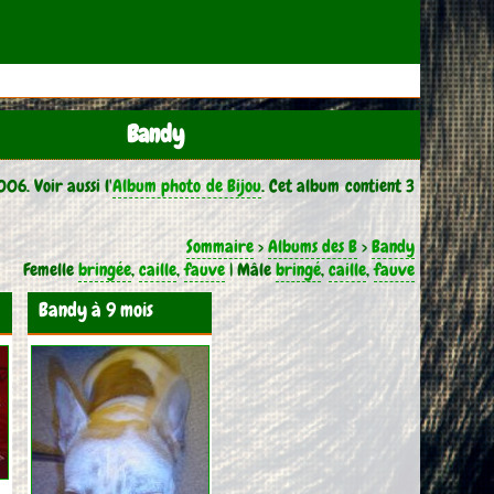
Bandy
6. Voir aussi l'
Album photo de Bijou
. Cet album contient 3
Sommaire
>
Albums des B
>
Bandy
Femelle
bringée
,
caille
,
fauve
| Mâle
bringé
,
caille
,
fauve
Bandy à 9 mois