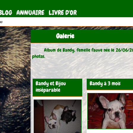
BLOG
ANNUAIRE
LIVRE D'OR
11)
Galerie
Album de Bandy, femelle fauve née le 26/06/200
photos.
Bandy et Bijou
Bandy à 3 mois
inséparable