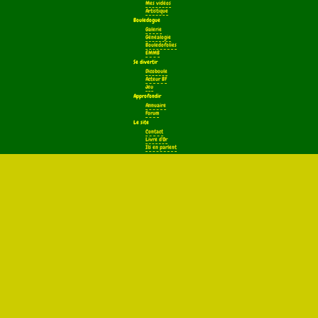
Mes vidéos
Artistique
Bouledogue
Galerie
Généalogie
Bouledofolies
EMMB
Se divertir
Dicoboule
Acteur BF
Jeu
Approfondir
Annuaire
Forum
Le site
Contact
Livre d'Or
Ils en parlent