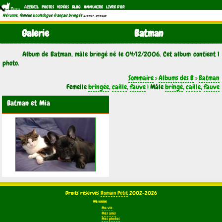
ACCUEIL
PHOTOS
VIDÉOS
BLOG
ANNUAIRE
LIVRE D'OR
Néronne, femelle bouledogue français bringée
(21/11/1997 - 04/11/2011)
Galerie
Batman
Album de Batman, mâle bringé né le 04/12/2006. Cet album contient 1
photo.
Sommaire
>
Albums des B
>
Batman
Femelle
bringée
,
caille
,
fauve
| Mâle
bringé
,
caille
,
fauve
Batman et Mia
Droits réservés
Romain Petit
2002-2026
Néronne
Ma vie
Mes amis
Mes photos