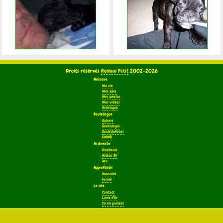
Droits réservés
Romain Petit
2002-2026
Néronne
Ma vie
Mes amis
Mes photos
Mes vidéos
Artistique
Bouledogue
Galerie
Généalogie
Bouledofolies
EMMB
Se divertir
Dicoboule
Acteur BF
Jeu
Approfondir
Annuaire
Forum
Le site
Contact
Livre d'Or
Ils en parlent