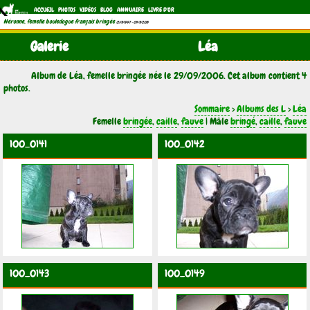
ACCUEIL
PHOTOS
VIDÉOS
BLOG
ANNUAIRE
LIVRE D'OR
Néronne, femelle bouledogue français bringée
(21/11/1997 - 04/11/2011)
Galerie
Léa
Album de Léa, femelle bringée née le 29/09/2006. Cet album contient 4
photos.
Sommaire
>
Albums des L
>
Léa
Femelle
bringée
,
caille
,
fauve
| Mâle
bringé
,
caille
,
fauve
100_0141
100_0142
100_0143
100_0149