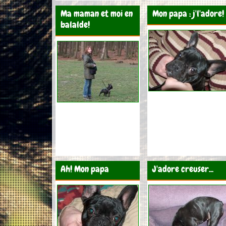
Ma maman et moi en
Mon papa : j'l'adore!
balalde!
Ah! Mon papa
J'adore creuser...