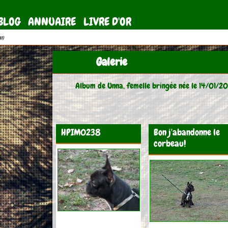
BLOG
ANNUAIRE
LIVRE D'OR
11)
Galerie
Album de Unna, femelle bringée née le 14/01/20
HPIM0238
Bon j'abandonne le
corbeau!