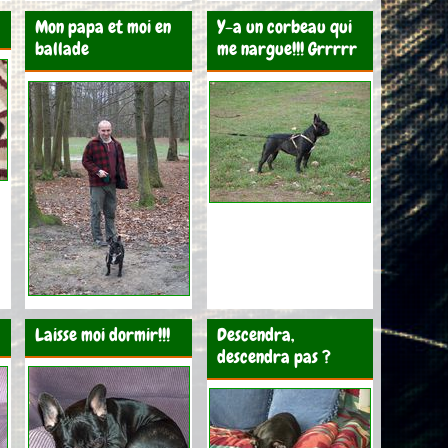
Mon papa et moi en
Y-a un corbeau qui
ballade
me nargue!!! Grrrrr
Laisse moi dormir!!!
Descendra,
descendra pas ?