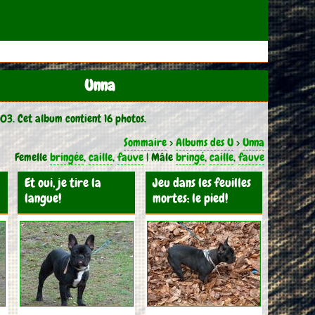
Unna
03. Cet album contient 16 photos.
Sommaire
>
Albums des U
>
Unna
Femelle
bringée
,
caille
,
fauve
| Mâle
bringé
,
caille
,
fauve
Et oui, je tire la
Jeu dans les feuilles
langue!
mortes: le pied!