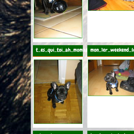
t_es_qui_toi_ah_momaaan
mon_1er_weekend_lo