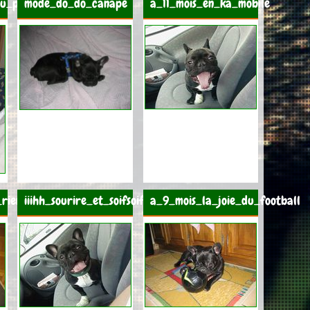
u_pas_la_sucette
mode_do_do_canape
a_11_mois_en_ka_mobile
rien_qu_a_moi
iiihh_sourire_et_soifsoif
a_9_mois_la_joie_du_football