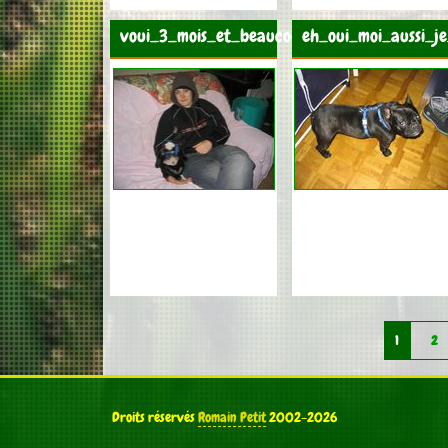
voui_3_mois_et_beaucoup_fatigue
eh_oui_moi_aussi_j
1
2
Droits réservés
Romain Petit
2002-2026