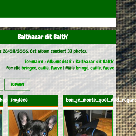
Balthazar dit Balth'
le 26/08/2006. Cet album contient 33 photos.
Sommaire
>
Albums des B
>
Balthazar dit Balth'
Femelle
bringée
,
caille
,
fauve
| Mâle
bringé
,
caille
,
fauve
SUIVANT
chapeau_byzard
smyleee
bon_je_monte_quel_dvd_regar