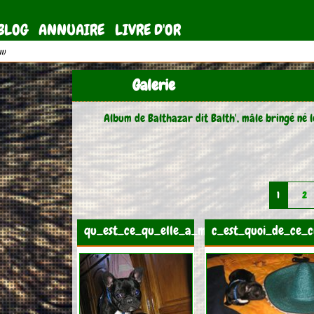
BLOG
ANNUAIRE
LIVRE D'OR
11)
Galerie
Album de Balthazar dit Balth', mâle bringé né 
1
2
qu_est_ce_qu_elle_a_ma_gueule
c_est_quoi_de_ce_