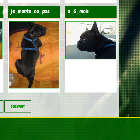
e_peux_rire
je_monte_ou_pas
a_6_mois
SUIVANT