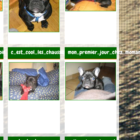
in_de_mes_parents_biologiques
c_est_cool_les_chaussettes
mon_premier_jour_chez_moma