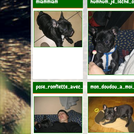
miammiam
humhum_je_leche_o
pose_ronflette_avec_moman
mon_doudou_a_moi_