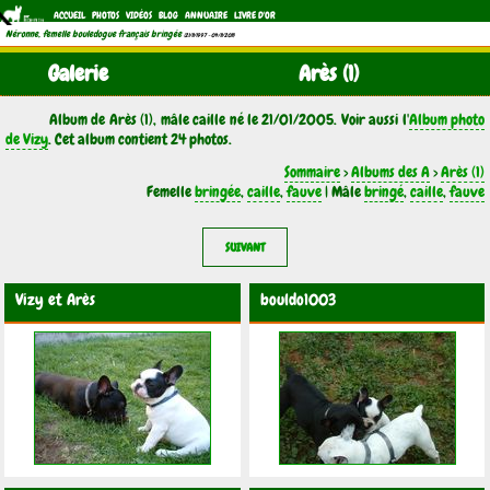
ACCUEIL
PHOTOS
VIDÉOS
BLOG
ANNUAIRE
LIVRE D'OR
Néronne, femelle bouledogue français bringée
(21/11/1997 - 04/11/2011)
Galerie
Arès (1)
Album de Arès (1), mâle caille né le 21/01/2005. Voir aussi l'
Album photo
de Vizy
. Cet album contient 24 photos.
Sommaire
>
Albums des A
>
Arès (1)
Femelle
bringée
,
caille
,
fauve
| Mâle
bringé
,
caille
,
fauve
SUIVANT
Vizy et Arès
bouldo1003