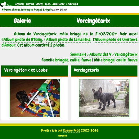
ACCUEIL
PHOTOS
VIDÉOS
BLOG
ANNUAIRE
LIVRE D'OR
Néronne, femelle bouledogue français bringée
(21/11/1997 - 04/11/2011)
Galerie
Vercingétorix
Album de Vercingétorix, mâle bringé né le 21/02/2004. Voir aussi
l'
Album photo de R'Tomy
, l'
Album photo de Samantha
, l'
Album photo de Unistoire
d'Amour
. Cet album contient 2 photos.
Sommaire
>
Albums des V
>
Vercingétorix
Femelle
bringée
,
caille
,
fauve
| Mâle
bringé
,
caille
,
fauve
Vercingétorix et Louise
Vercingétorix
Droits réservés
Romain Petit
2002-2026
Néronne