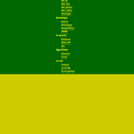
Ma vie
Mes amis
Mes photos
Mes vidéos
Artistique
Bouledogue
Galerie
Généalogie
Bouledofolies
EMMB
Se divertir
Dicoboule
Acteur BF
Jeu
Approfondir
Annuaire
Forum
Le site
Contact
Livre d'Or
Ils en parlent