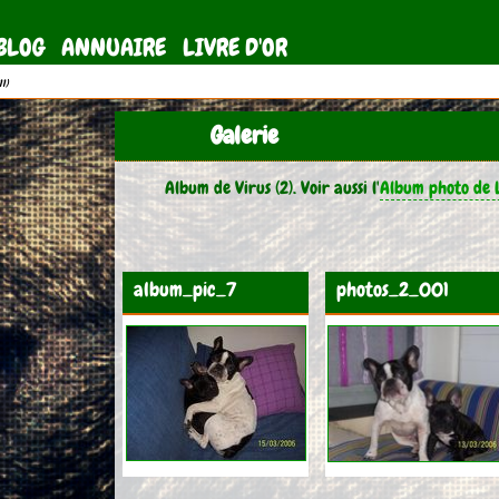
BLOG
ANNUAIRE
LIVRE D'OR
11)
Galerie
Album de Virus (2). Voir aussi l'
Album photo de 
album_pic_7
photos_2_001