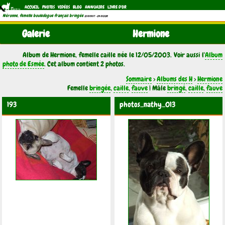
ACCUEIL
PHOTOS
VIDÉOS
BLOG
ANNUAIRE
LIVRE D'OR
Néronne, femelle bouledogue français bringée
(21/11/1997 - 04/11/2011)
Galerie
Hermione
Album de Hermione, femelle caille née le 12/05/2003. Voir aussi l'
Album
photo de Esmée
. Cet album contient 2 photos.
Sommaire
>
Albums des H
>
Hermione
Femelle
bringée
,
caille
,
fauve
| Mâle
bringé
,
caille
,
fauve
193
photos_nathy_013