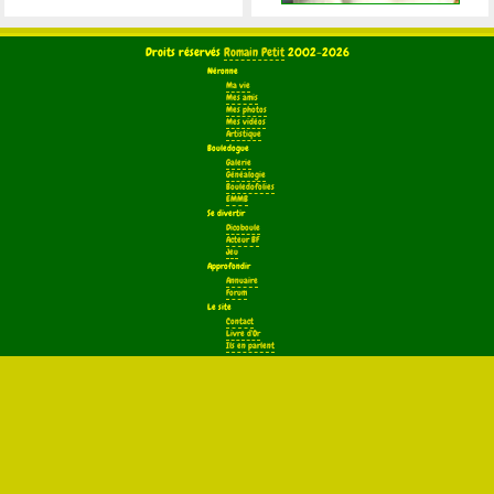
Droits réservés
Romain Petit
2002-2026
Néronne
Ma vie
Mes amis
Mes photos
Mes vidéos
Artistique
Bouledogue
Galerie
Généalogie
Bouledofolies
EMMB
Se divertir
Dicoboule
Acteur BF
Jeu
Approfondir
Annuaire
Forum
Le site
Contact
Livre d'Or
Ils en parlent