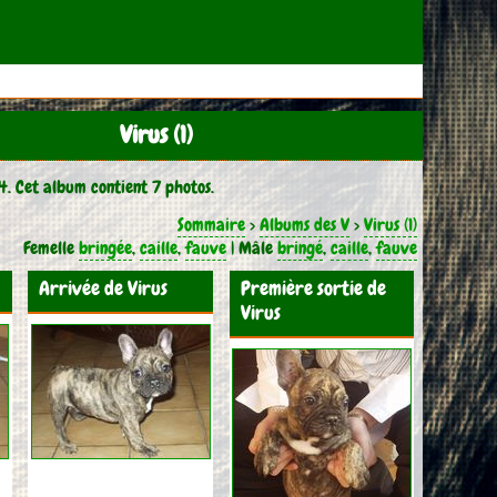
Virus (1)
4. Cet album contient 7 photos.
Sommaire
>
Albums des V
>
Virus (1)
Femelle
bringée
,
caille
,
fauve
| Mâle
bringé
,
caille
,
fauve
Arrivée de Virus
Première sortie de
Virus