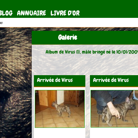
BLOG
ANNUAIRE
LIVRE D'OR
11)
Galerie
Album de Virus (1), mâle bringé né le 10/01/200
Arrivée de Virus
Arrivée de Virus