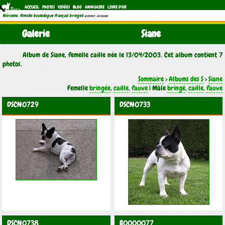
ACCUEIL
PHOTOS
VIDÉOS
BLOG
ANNUAIRE
LIVRE D'OR
Néronne, femelle bouledogue français bringée
(21/11/1997 - 04/11/2011)
Galerie
Siane
Album de Siane, femelle caille née le 13/04/2003. Cet album contient 7
photos.
Sommaire
>
Albums des S
>
Siane
Femelle
bringée
,
caille
,
fauve
| Mâle
bringé
,
caille
,
fauve
DSCN0729
DSCN0733
DSCN0738
B0000077