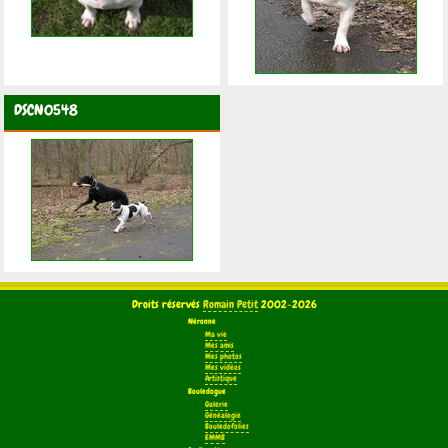
DSCN0548
Droits réservés
Romain Petit
2002-2026
Néronne
Ma vie
Mes amis
Mes photos
Mes vidéos
Artistique
Bouledogue
Galerie
Généalogie
Bouledofolies
EMMB