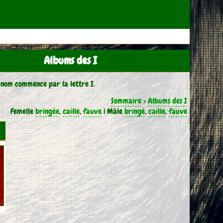
Albums des I
 nom commence par la lettre I.
Sommaire
>
Albums des I
Femelle
bringée
,
caille
,
fauve
| Mâle
bringé
,
caille
,
fauve