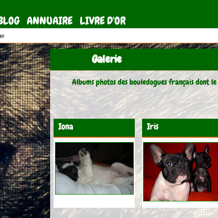
BLOG
ANNUAIRE
LIVRE D'OR
11)
Galerie
Albums photos des bouledogues français dont le
Iona
Iris