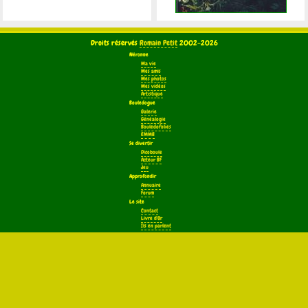
Droits réservés
Romain Petit
2002-2026
Néronne
Ma vie
Mes amis
Mes photos
Mes vidéos
Artistique
Bouledogue
Galerie
Généalogie
Bouledofolies
EMMB
Se divertir
Dicoboule
Acteur BF
Jeu
Approfondir
Annuaire
Forum
Le site
Contact
Livre d'Or
Ils en parlent