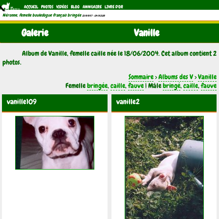
ACCUEIL
PHOTOS
VIDÉOS
BLOG
ANNUAIRE
LIVRE D'OR
Néronne, femelle bouledogue français bringée
(21/11/1997 - 04/11/2011)
Galerie
Vanille
Album de Vanille, femelle caille née le 18/06/2004. Cet album contient 2
photos.
Sommaire
>
Albums des V
>
Vanille
Femelle
bringée
,
caille
,
fauve
| Mâle
bringé
,
caille
,
fauve
vanille109
vanille2