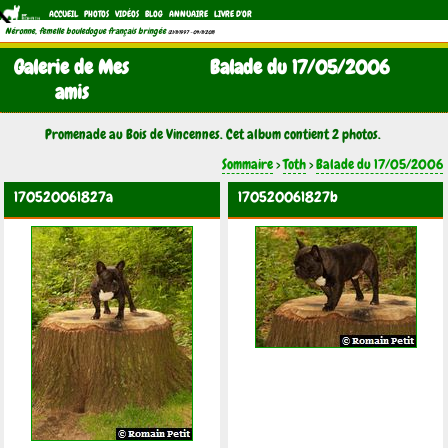
ACCUEIL
PHOTOS
VIDÉOS
BLOG
ANNUAIRE
LIVRE D'OR
Néronne, femelle bouledogue français bringée
(21/11/1997 - 04/11/2011)
Galerie de Mes
Balade du 17/05/2006
amis
Promenade au Bois de Vincennes. Cet album contient 2 photos.
Sommaire
>
Toth
>
Balade du 17/05/2006
170520061827a
170520061827b