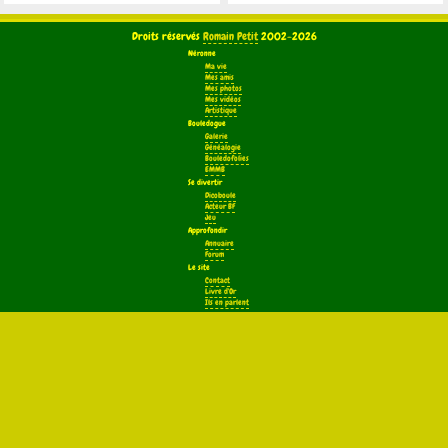
Droits réservés
Romain Petit
2002-2026
Néronne
Ma vie
Mes amis
Mes photos
Mes vidéos
Artistique
Bouledogue
Galerie
Généalogie
Bouledofolies
EMMB
Se divertir
Dicoboule
Acteur BF
Jeu
Approfondir
Annuaire
Forum
Le site
Contact
Livre d'Or
Ils en parlent