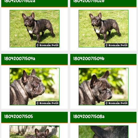
180420071502a
180420071502b
180420071504a
180420071504b
180420071505
180420071508a