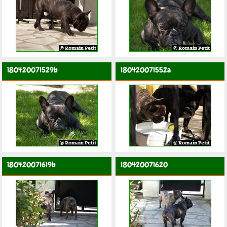
180420071529b
180420071552a
180420071619b
180420071620