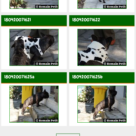
180420071621
180420071622
180420071625a
180420071625b