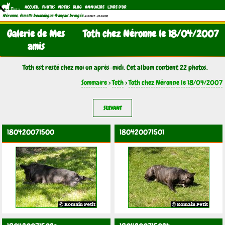
ACCUEIL
PHOTOS
VIDÉOS
BLOG
ANNUAIRE
LIVRE D'OR
Néronne, femelle bouledogue français bringée
(21/11/1997 - 04/11/2011)
Galerie de Mes
Toth chez Néronne le 18/04/2007
amis
Toth est resté chez moi un après-midi. Cet album contient 22 photos.
Sommaire
>
Toth
>
Toth chez Néronne le 18/04/2007
SUIVANT
180420071500
180420071501