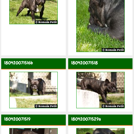
180420071516b
180420071518
180420071519
180420071529a