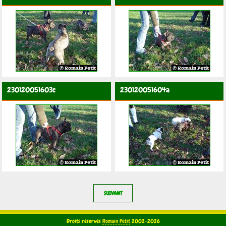
230120051603c
230120051604a
SUIVANT
Droits réservés
Romain Petit
2002-2026