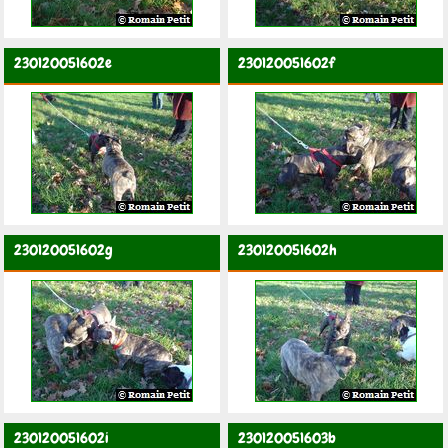
230120051602e
230120051602f
230120051602g
230120051602h
230120051602i
230120051603b