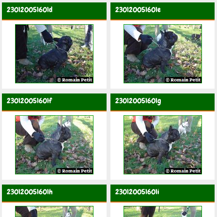
230120051601d
230120051601e
230120051601f
230120051601g
230120051601h
230120051601i