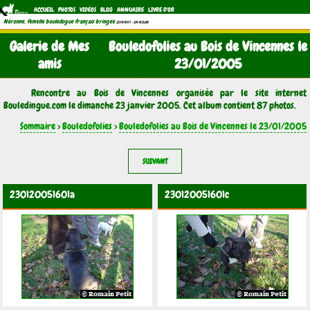
ACCUEIL
PHOTOS
VIDÉOS
BLOG
ANNUAIRE
LIVRE D'OR
Néronne, femelle bouledogue français bringée
(21/11/1997 - 04/11/2011)
Galerie de Mes
Bouledofolies au Bois de Vincennes le
amis
23/01/2005
Rencontre au Bois de Vincennes organisée par le site internet
Bouledingue.com le dimanche 23 janvier 2005. Cet album contient 87 photos.
Sommaire
>
Bouledofolies
>
Bouledofolies au Bois de Vincennes le 23/01/2005
SUIVANT
230120051601a
230120051601c