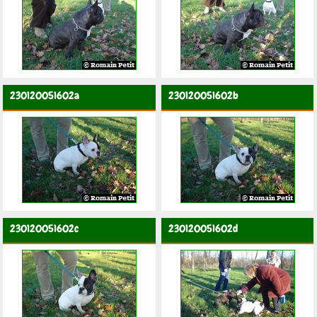
230120051602a
230120051602b
230120051602c
230120051602d