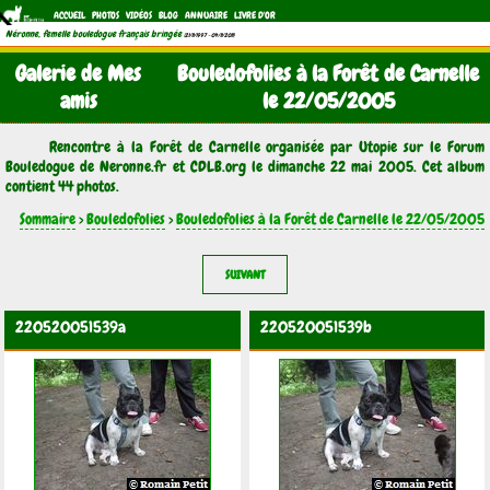
ACCUEIL
PHOTOS
VIDÉOS
BLOG
ANNUAIRE
LIVRE D'OR
Néronne, femelle bouledogue français bringée
(21/11/1997 - 04/11/2011)
Galerie de Mes
Bouledofolies à la Forêt de Carnelle
amis
le 22/05/2005
Rencontre à la Forêt de Carnelle organisée par Utopie sur le Forum
Bouledogue de Neronne.fr et CDLB.org le dimanche 22 mai 2005. Cet album
contient 44 photos.
Sommaire
>
Bouledofolies
>
Bouledofolies à la Forêt de Carnelle le 22/05/2005
SUIVANT
220520051539a
220520051539b