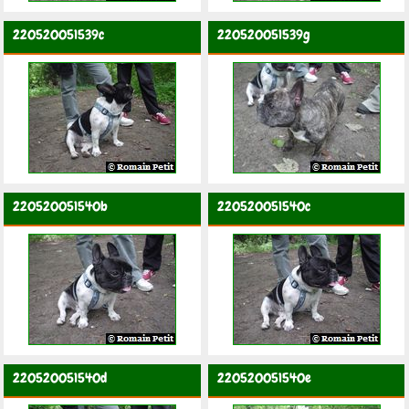
220520051539c
220520051539g
220520051540b
220520051540c
220520051540d
220520051540e