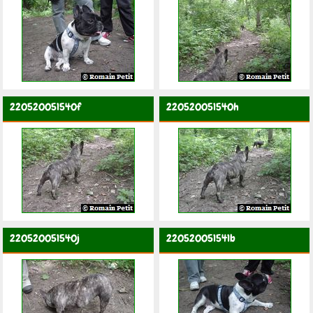
220520051540f
220520051540h
220520051540j
220520051541b