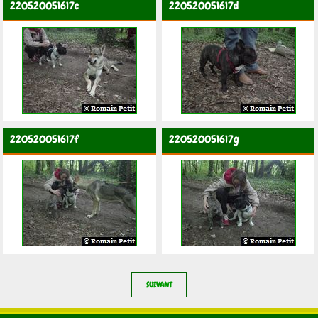
220520051617c
220520051617d
220520051617f
220520051617g
SUIVANT