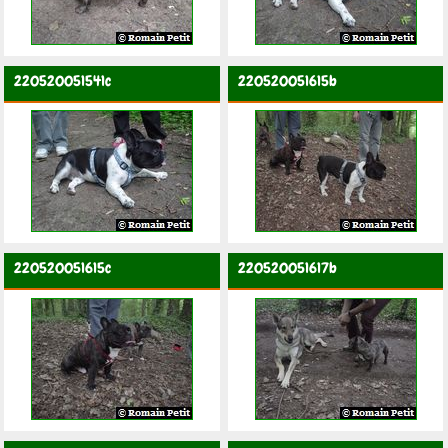
220520051541c
220520051615b
220520051615c
220520051617b