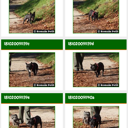
181020091139c
181020091139d
181020091139e
181020091140a