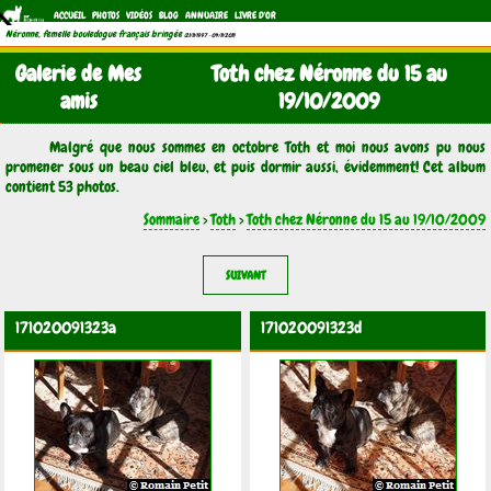
ACCUEIL
PHOTOS
VIDÉOS
BLOG
ANNUAIRE
LIVRE D'OR
Néronne, femelle bouledogue français bringée
(21/11/1997 - 04/11/2011)
Galerie de Mes
Toth chez Néronne du 15 au
amis
19/10/2009
Malgré que nous sommes en octobre Toth et moi nous avons pu nous
promener sous un beau ciel bleu, et puis dormir aussi, évidemment! Cet album
contient 53 photos.
Sommaire
>
Toth
>
Toth chez Néronne du 15 au 19/10/2009
SUIVANT
171020091323a
171020091323d