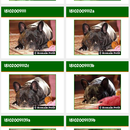
181020091111
181020091112a
181020091112c
181020091113b
181020091139a
181020091139b