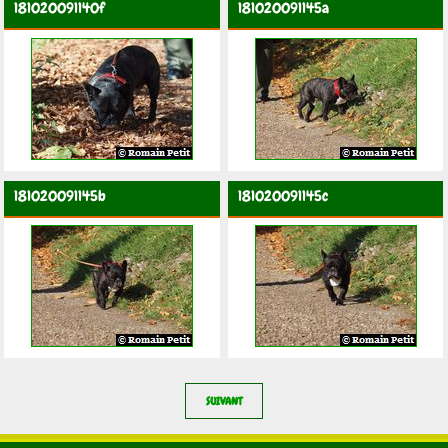
181020091140f
181020091145a
181020091145b
181020091145c
SUIVANT