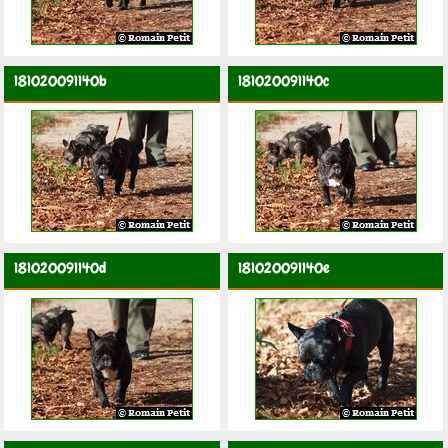
181020091140b
181020091140c
181020091140d
181020091140e