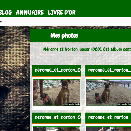
BLOG
ANNUAIRE
LIVRE D'OR
11)
Mes photos
Néronne et Norton, boxer (DCD). Cet album cont
neronne_et_norton_001
neronne_et_norton
neronne_et_norton_010
neronne_et_norton_