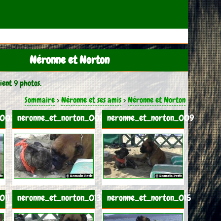
Néronne et Norton
ient 9 photos.
Sommaire
>
Néronne et ses amis
>
Néronne et Norton
_002
neronne_et_norton_008
neronne_et_norton_009
011
neronne_et_norton_013
neronne_et_norton_015