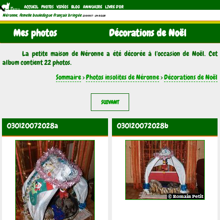
ACCUEIL
PHOTOS
VIDÉOS
BLOG
ANNUAIRE
LIVRE D'OR
Néronne, femelle bouledogue français bringée
(21/11/1997 - 04/11/2011)
Mes photos
Décorations de Noël
La petite maison de Néronne a été décorée à l'occasion de Noël. Cet
album contient 22 photos.
Sommaire
>
Photos insolites de Néronne
>
Décorations de Noël
SUIVANT
030120072028a
030120072028b