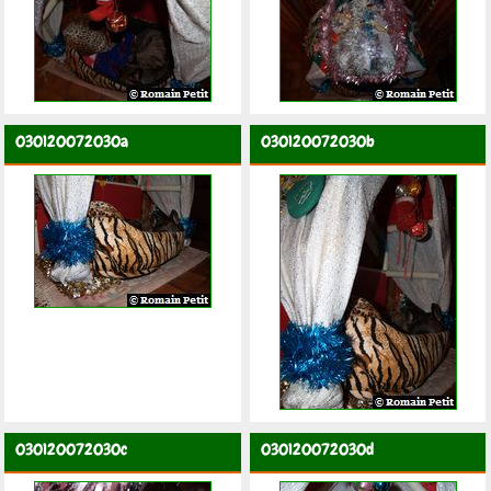
030120072030a
030120072030b
030120072030c
030120072030d