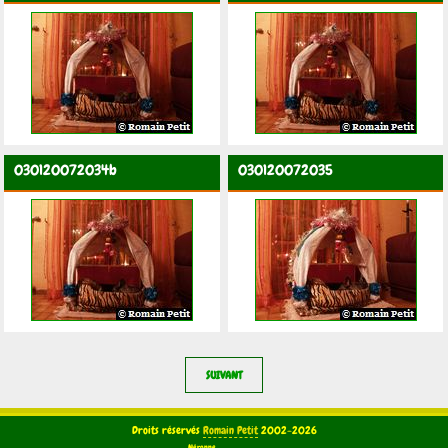
030120072034b
030120072035
SUIVANT
Droits réservés
Romain Petit
2002-2026
Néronne