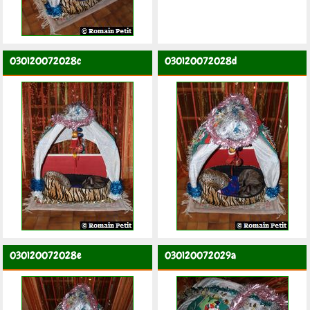
030120072028c
030120072028d
030120072028e
030120072029a