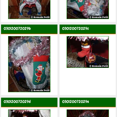
030120072029b
030120072029c
030120072029d
030120072029e