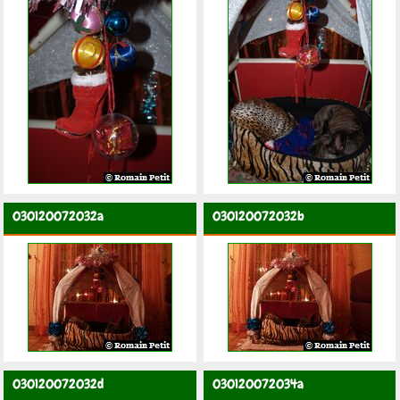
030120072032a
030120072032b
030120072032d
030120072034a