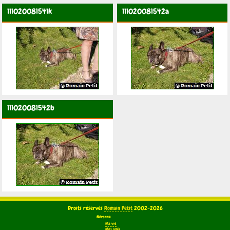
111020081541k
111020081542a
111020081542b
Droits réservés
Romain Petit
2002-2026
Néronne
Ma vie
Mes amis