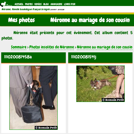
ACCUEIL
PHOTOS
VIDÉOS
BLOG
ANNUAIRE
LIVRE D'OR
Néronne, femelle bouledogue français bringée
(21/11/1997 - 04/11/2011)
Mes photos
Néronne au mariage de son cousin
Néronne était présente pour cet évènement. Cet album contient 5
photos.
Sommaire
>
Photos insolites de Néronne
>
Néronne au mariage de son cousin
111020081458a
111020081541j