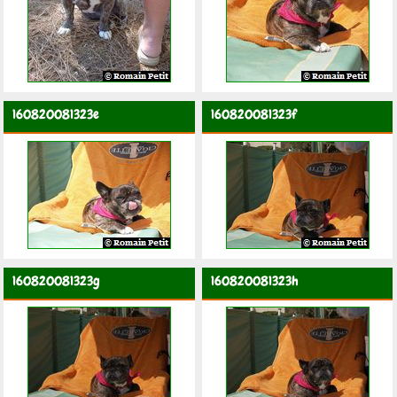
160820081323e
160820081323f
160820081323g
160820081323h