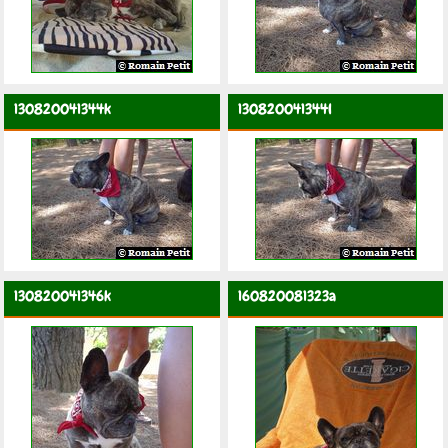
130820041344k
130820041344l
130820041346k
160820081323a