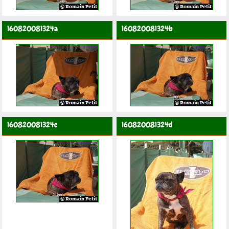
160820081324a
160820081324b
160820081324c
160820081324d