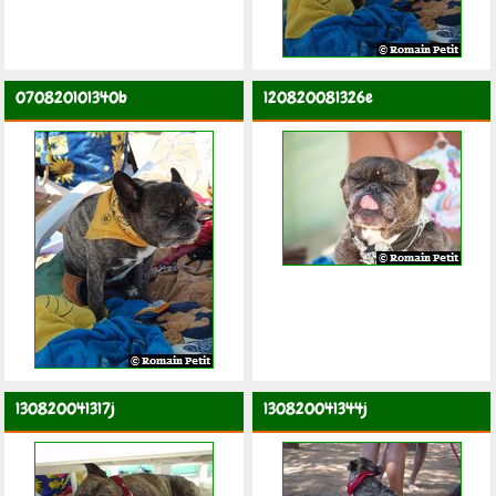
070820101340b
120820081326e
130820041317j
130820041344j