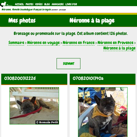
ACCUEIL
PHOTOS
VIDÉOS
BLOG
ANNUAIRE
LIVRE D'OR
Néronne, femelle bouledogue français bringée
(21/11/1997 - 04/11/2011)
Mes photos
Néronne à la plage
Bronzage ou promenade sur la plage. Cet album contient 126 photos.
Sommaire
>
Néronne en voyage
>
Néronne en France
>
Néronne en Provence
>
Néronne à la plage
SUIVANT
030820031222d
070820101340a