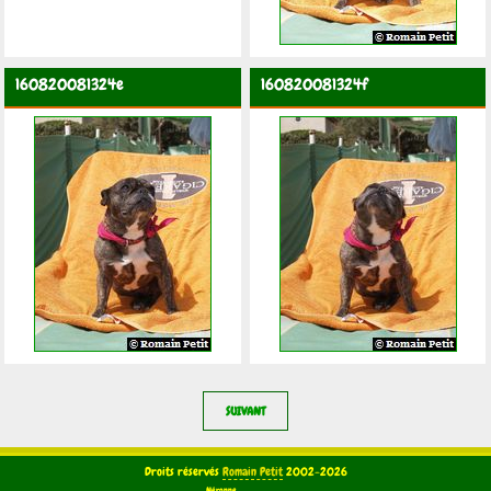
160820081324e
160820081324f
SUIVANT
Droits réservés
Romain Petit
2002-2026
Néronne