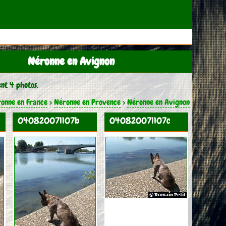
Néronne en Avignon
nt 4 photos.
onne en France
>
Néronne en Provence
>
Néronne en Avignon
040820071107b
040820071107c