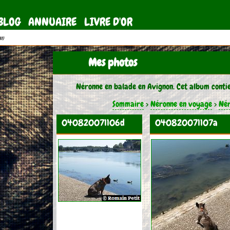
BLOG
ANNUAIRE
LIVRE D'OR
11)
Mes photos
Néronne en balade en Avignon. Cet album contie
Sommaire
>
Néronne en voyage
>
Nér
040820071106d
040820071107a