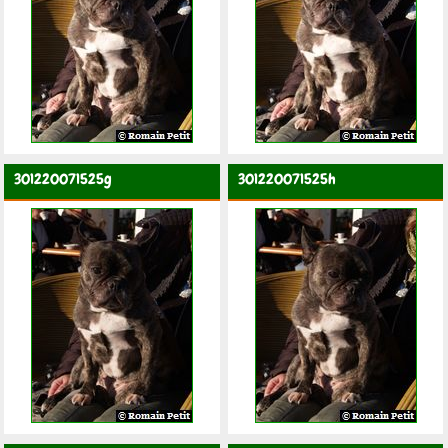
301220071525g
301220071525h