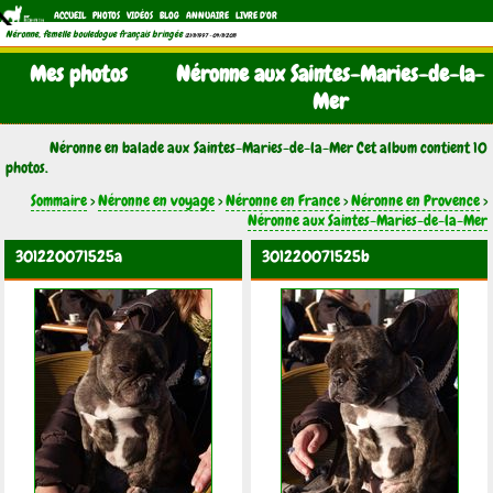
ACCUEIL
PHOTOS
VIDÉOS
BLOG
ANNUAIRE
LIVRE D'OR
Néronne, femelle bouledogue français bringée
(21/11/1997 - 04/11/2011)
Mes photos
Néronne aux Saintes-Maries-de-la-
Mer
Néronne en balade aux Saintes-Maries-de-la-Mer Cet album contient 10
photos.
Sommaire
>
Néronne en voyage
>
Néronne en France
>
Néronne en Provence
>
Néronne aux Saintes-Maries-de-la-Mer
301220071525a
301220071525b