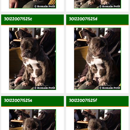
301220071525c
301220071525d
301220071525e
301220071525f