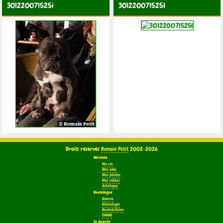
301220071525i
301220071525l
Droits réservés
Romain Petit
2002-2026
Néronne
Ma vie
Mes amis
Mes photos
Mes vidéos
Artistique
Bouledogue
Galerie
Généalogie
Bouledofolies
EMMB
Se divertir