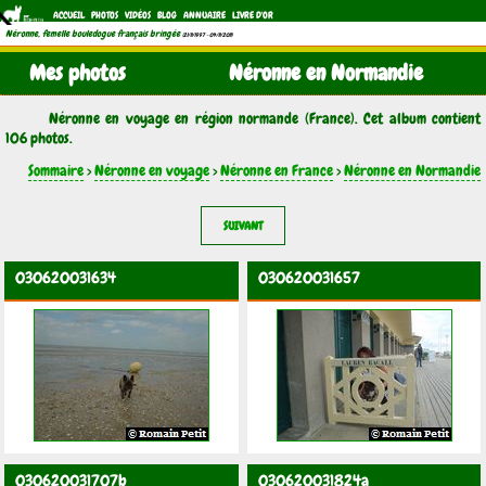
ACCUEIL
PHOTOS
VIDÉOS
BLOG
ANNUAIRE
LIVRE D'OR
Néronne, femelle bouledogue français bringée
(21/11/1997 - 04/11/2011)
Mes photos
Néronne en Normandie
Néronne en voyage en région normande (France). Cet album contient
106 photos.
Sommaire
>
Néronne en voyage
>
Néronne en France
>
Néronne en Normandie
SUIVANT
030620031634
030620031657
030620031707b
030620031824a