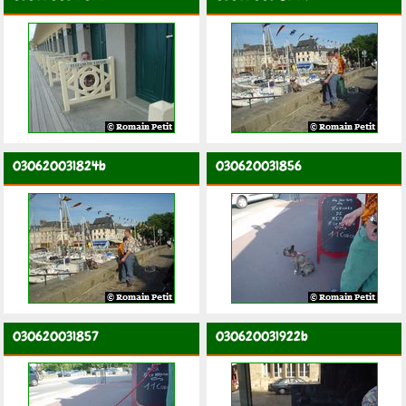
030620031824b
030620031856
030620031857
030620031922b