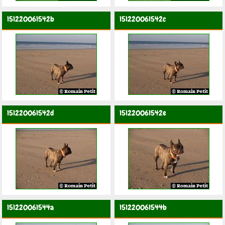
151220061542b
151220061542c
151220061542d
151220061542e
151220061544a
151220061544b