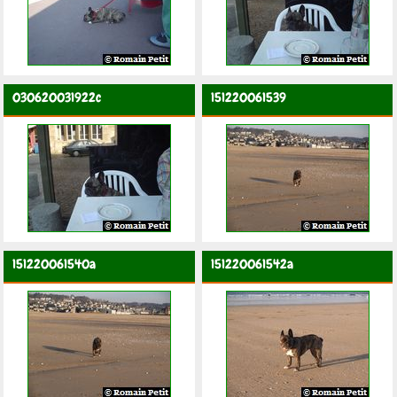
030620031922c
151220061539
151220061540a
151220061542a