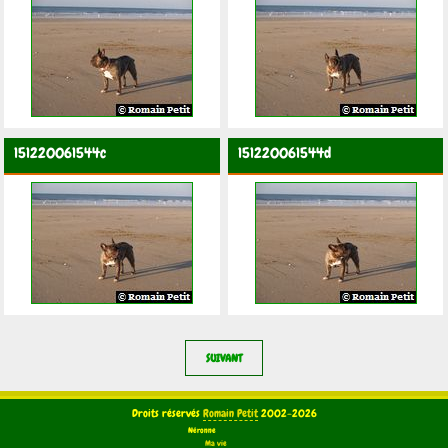
151220061544c
151220061544d
SUIVANT
Droits réservés
Romain Petit
2002-2026
Néronne
Ma vie