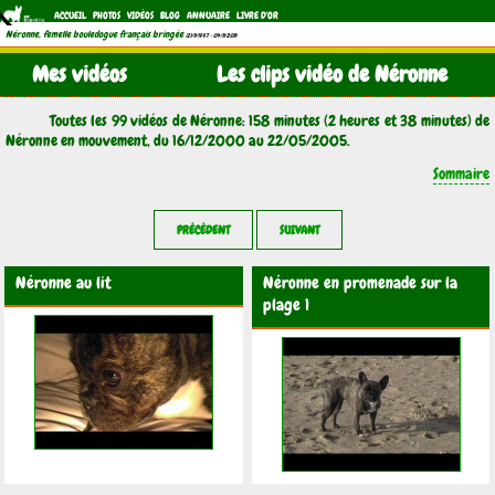
ACCUEIL
PHOTOS
VIDÉOS
BLOG
ANNUAIRE
LIVRE D'OR
Néronne, femelle bouledogue français bringée
(21/11/1997 - 04/11/2011)
Mes vidéos
Les clips vidéo de Néronne
Toutes les 99 vidéos de Néronne: 158 minutes (2 heures et 38 minutes) de
Néronne en mouvement, du 16/12/2000 au 22/05/2005.
Sommaire
PRÉCÉDENT
SUIVANT
Néronne au lit
Néronne en promenade sur la
plage 1