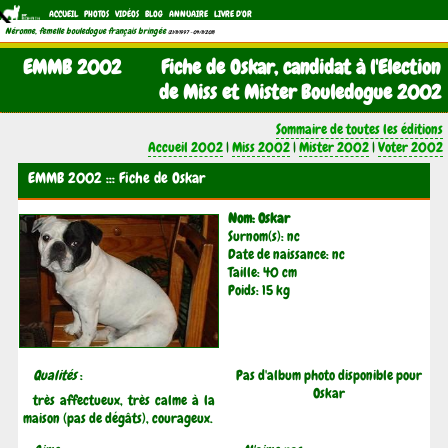
ACCUEIL
PHOTOS
VIDÉOS
BLOG
ANNUAIRE
LIVRE D'OR
Néronne, femelle bouledogue français bringée
(21/11/1997 - 04/11/2011)
EMMB 2002
Fiche de Oskar, candidat à l'Election
de Miss et Mister Bouledogue 2002
Sommaire de toutes les éditions
Accueil 2002
|
Miss 2002
|
Mister 2002
|
Voter 2002
EMMB 2002 ::: Fiche de Oskar
Nom: Oskar
Surnom(s): nc
Date de naissance: nc
Taille: 40 cm
Poids: 15 kg
Qualités
:
Pas d'album photo disponible pour
Oskar
très affectueux, très calme à la
maison (pas de dégâts), courageux.