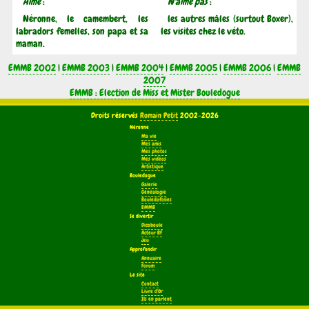
Aime
:
N'aime pas
:
Néronne, le camembert, les
les autres mâles (surtout Boxer),
labradors femelles, son papa et sa
les visites chez le véto.
maman.
EMMB 2002
|
EMMB 2003
|
EMMB 2004
|
EMMB 2005
|
EMMB 2006
|
EMMB
2007
EMMB : Election de Miss et Mister Bouledogue
Droits réservés
Romain Petit
2002-2026
Néronne
Ma vie
Mes amis
Mes photos
Mes vidéos
Artistique
Bouledogue
Galerie
Généalogie
Bouledofolies
EMMB
Se divertir
Dicoboule
Acteur BF
Jeu
Approfondir
Annuaire
Forum
Le site
Contact
Livre d'Or
Ils en parlent