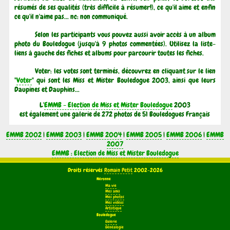
résumés de ses qualités (très difficile à résumer!), ce qu'il aime et enfin
ce qu'il n'aime pas... nc: non communiqué.
Selon les participants vous pouvez aussi avoir accès à un album
photo du Bouledogue (jusqu'à 9 photos commentées). Utilisez la liste-
liens à gauche des fiches et albums pour parcourir toutes les fiches.
Voter: les votes sont terminés, découvrez en cliquant sur le lien
"
Voter
" qui sont les Miss et Mister Bouledogue 2003, ainsi que leurs
Daupines et Dauphins...
L'
EMMB - Election de Miss et Mister Bouledogue
2003
est également une galerie de 272 photos de 51 Bouledogues Français
EMMB 2002
|
EMMB 2003
|
EMMB 2004
|
EMMB 2005
|
EMMB 2006
|
EMMB
2007
EMMB : Election de Miss et Mister Bouledogue
Droits réservés
Romain Petit
2002-2026
Néronne
Ma vie
Mes amis
Mes photos
Mes vidéos
Artistique
Bouledogue
Galerie
Généalogie