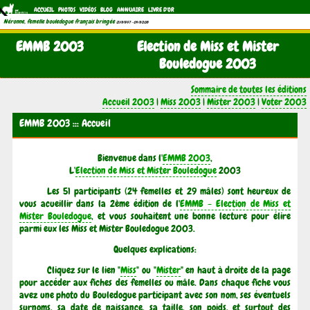
ACCUEIL
PHOTOS
VIDÉOS
BLOG
ANNUAIRE
LIVRE D'OR
Néronne, femelle bouledogue français bringée
(21/11/1997 - 04/11/2011)
EMMB 2003
Election de Miss et Mister
Bouledogue 2003
Sommaire de toutes les éditions
Accueil 2003
|
Miss 2003
|
Mister 2003
|
Voter 2003
EMMB 2003 ::: Accueil
Bienvenue dans l'
EMMB 2003
,
L'
Election de Miss et Mister Bouledogue
2003
Les 51 participants (24 femelles et 29 mâles) sont heureux de
vous acueillir dans la 2ème édition de l'
EMMB - Election de Miss et
Mister Bouledogue
, et vous souhaitent une bonne lecture pour élire
parmi eux les Miss et Mister Bouledogue 2003.
Quelques explications:
Cliquez sur le lien "
Miss
" ou "
Mister
" en haut à droite de la page
pour accéder aux fiches des femelles ou mâle. Dans chaque fiche vous
avez une photo du Bouledogue participant avec son nom, ses éventuels
surnoms, sa date de naissance, sa taille, son poids, et surtout des