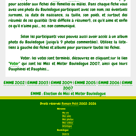
pour accéder aux fiches des femelles ou mâles. Dans chaque fiche vous
avez une photo du Bouledogue participant avec son nom, ses éventuels
surnoms, sa date de naissance, sa taille, son poids, et surtout des
résumés de ses qualités (très difficile à résumer!), ce qu'il aime et enfin
ce qu'il n'aime pas... nc: non communiqué.
Selon les participants vous pouvez aussi avoir accès à un album
photo du Bouledogue (jusqu'à 9 photos commentées). Utilisez la liste-
liens à gauche des fiches et albums pour parcourir toutes les fiches.
Voter: les votes sont terminés, découvrez en cliquant sur le lien
"
Voter
" qui sont les Miss et Mister Bouledogue 2007, ainsi que leurs
Dauphines et Dauphins...
EMMB 2002
|
EMMB 2003
|
EMMB 2004
|
EMMB 2005
|
EMMB 2006
|
EMMB
2007
EMMB : Election de Miss et Mister Bouledogue
Droits réservés
Romain Petit
2002-2026
Néronne
Ma vie
Mes amis
Mes photos
Mes vidéos
Artistique
Bouledogue
Galerie