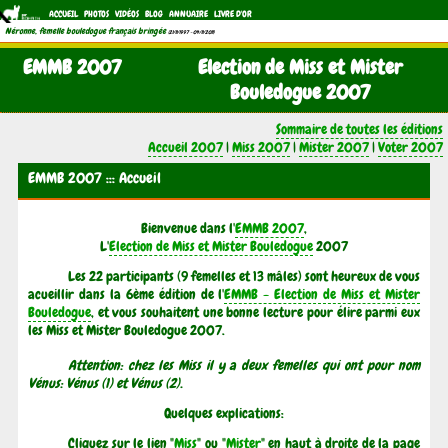
ACCUEIL
PHOTOS
VIDÉOS
BLOG
ANNUAIRE
LIVRE D'OR
Néronne, femelle bouledogue français bringée
(21/11/1997 - 04/11/2011)
EMMB 2007
Election de Miss et Mister
Bouledogue 2007
Sommaire de toutes les éditions
Accueil 2007
|
Miss 2007
|
Mister 2007
|
Voter 2007
EMMB 2007 ::: Accueil
Bienvenue dans l'
EMMB 2007
,
L'
Election de Miss et Mister Bouledogue
2007
Les 22 participants (9 femelles et 13 mâles) sont heureux de vous
acueillir dans la 6ème édition de l'
EMMB - Election de Miss et Mister
Bouledogue
, et vous souhaitent une bonne lecture pour élire parmi eux
les Miss et Mister Bouledogue 2007.
Attention: chez les Miss il y a deux femelles qui ont pour nom
Vénus: Vénus (1) et Vénus (2).
Quelques explications:
Cliquez sur le lien "
Miss
" ou "
Mister
" en haut à droite de la page