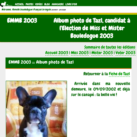
ACCUEIL
PHOTOS
VIDÉOS
BLOG
ANNUAIRE
LIVRE D'OR
Néronne, femelle bouledogue français bringée
(21/11/1997 - 04/11/2011)
EMMB 2003
Album photo de Taz1, candidat à
l'Election de Miss et Mister
Bouledogue 2003
Sommaire de toutes les éditions
Accueil 2003
|
Miss 2003
|
Mister 2003
|
Voter 2003
EMMB 2003 ::: Album photo de Taz1
Retourner à la
Fiche de Taz1
Arrivée dans ma nouvelle
demeure, le 04/09/2002 et déjà
sur le canapé : la belle vie !