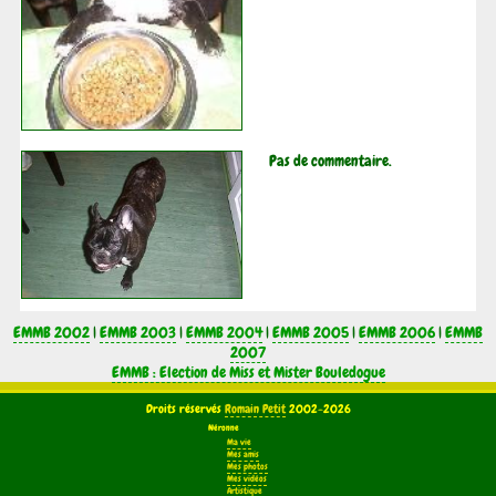
Pas de commentaire.
EMMB 2002
|
EMMB 2003
|
EMMB 2004
|
EMMB 2005
|
EMMB 2006
|
EMMB
2007
EMMB : Election de Miss et Mister Bouledogue
Droits réservés
Romain Petit
2002-2026
Néronne
Ma vie
Mes amis
Mes photos
Mes vidéos
Artistique