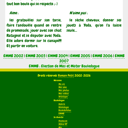
tout bon boule qui se respecte ;-)
Aime
:
N'aime pas
:
les gratouilles sur son torse,
le sèche cheveux, donner ses
faire l'andouille quand on rentre
jouets à Yoda, qu'on l'a laisse
de promenade, jouer avec son chat
seule...
Ratagnol et se disputer avec Yoda.
Elle adore dormir sur le canapé!!!
Et partir en voiture.
EMMB 2002
|
EMMB 2003
|
EMMB 2004
|
EMMB 2005
|
EMMB 2006
|
EMMB
2007
EMMB : Election de Miss et Mister Bouledogue
Droits réservés
Romain Petit
2002-2026
Néronne
Ma vie
Mes amis
Mes photos
Mes vidéos
Artistique
Bouledogue
Galerie
Généalogie
Bouledofolies
EMMB
Se divertir
Dicoboule
Acteur BF
Jeu