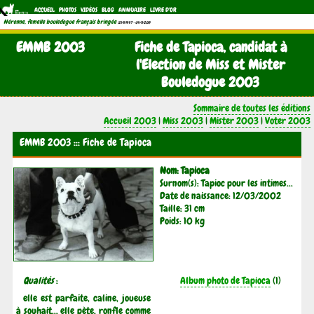
ACCUEIL
PHOTOS
VIDÉOS
BLOG
ANNUAIRE
LIVRE D'OR
Néronne, femelle bouledogue français bringée
(21/11/1997 - 04/11/2011)
EMMB 2003
Fiche de Tapioca, candidat à
l'Election de Miss et Mister
Bouledogue 2003
Sommaire de toutes les éditions
Accueil 2003
|
Miss 2003
|
Mister 2003
|
Voter 2003
EMMB 2003 ::: Fiche de Tapioca
Nom: Tapioca
Surnom(s): Tapioc pour les intimes...
Date de naissance: 12/03/2002
Taille: 31 cm
Poids: 10 kg
Qualités
:
Album photo de Tapioca
(1)
elle est parfaite, caline, joueuse
à souhait... elle pète, ronfle comme