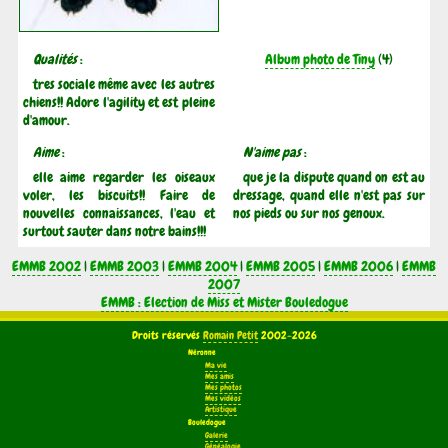
Qualités
:
Album photo de Tiny
(4)
tres sociale même avec les autres
chiens!! Adore l'agility et est pleine
d'amour.
Aime
:
N'aime pas
:
elle aime regarder les oiseaux
que je la dispute quand on est au
voler, les biscuits!! Faire de
dressage, quand elle n'est pas sur
nouvelles connaissances, l'eau et
nos pieds ou sur nos genoux.
surtout sauter dans notre bains!!!
EMMB 2002
|
EMMB 2003
|
EMMB 2004
|
EMMB 2005
|
EMMB 2006
|
EMMB
2007
EMMB : Election de Miss et Mister Bouledogue
Droits réservés
Romain Petit
2002-2026
Néronne
Ma vie
Mes amis
Mes photos
Mes vidéos
Artistique
Bouledogue
Galerie
Généalogie