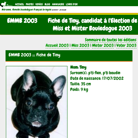
ACCUEIL
PHOTOS
VIDÉOS
BLOG
ANNUAIRE
LIVRE D'OR
Néronne, femelle bouledogue français bringée
(21/11/1997 - 04/11/2011)
EMMB 2003
Fiche de Tiny, candidat à l'Election de
Miss et Mister Bouledogue 2003
Sommaire de toutes les éditions
Accueil 2003
|
Miss 2003
|
Mister 2003
|
Voter 2003
EMMB 2003 ::: Fiche de Tiny
Nom: Tiny
Surnom(s): p'ti fien, p'ti boudin
Date de naissance: 17/07/2002
Taille: 35 cm
Poids: 9 kg