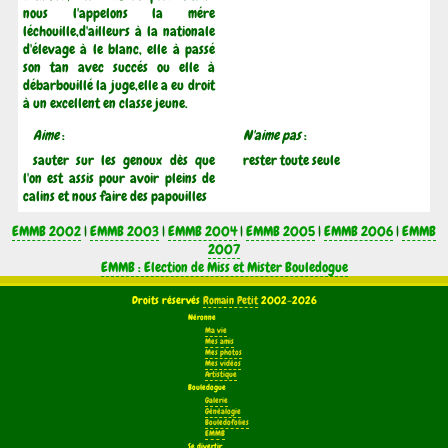
nous l'appelons la mére
léchouille,d'ailleurs à la nationale
d'élevage à le blanc, elle à passé
son tan avec succés ou elle à
débarbouillé la juge,elle a eu droit
à un excellent en classe jeune.
Aime
:
N'aime pas
:
sauter sur les genoux dès que
rester toute seule
l'on est assis pour avoir pleins de
calins et nous faire des papouilles
EMMB 2002
|
EMMB 2003
|
EMMB 2004
|
EMMB 2005
|
EMMB 2006
|
EMMB
2007
EMMB : Election de Miss et Mister Bouledogue
Droits réservés
Romain Petit
2002-2026
Néronne
Ma vie
Mes amis
Mes photos
Mes vidéos
Artistique
Bouledogue
Galerie
Généalogie
Bouledofolies
EMMB
Se divertir