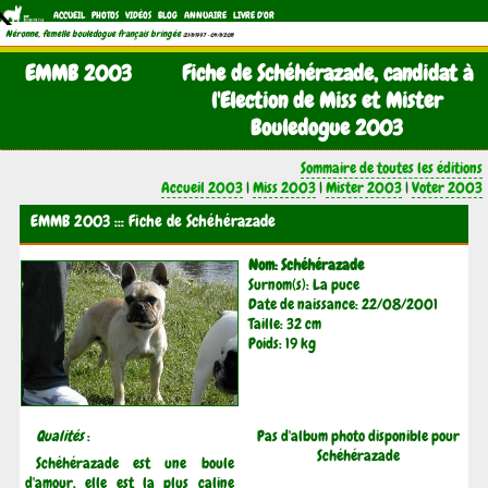
ACCUEIL
PHOTOS
VIDÉOS
BLOG
ANNUAIRE
LIVRE D'OR
Néronne, femelle bouledogue français bringée
(21/11/1997 - 04/11/2011)
EMMB 2003
Fiche de Schéhérazade, candidat à
l'Election de Miss et Mister
Bouledogue 2003
Sommaire de toutes les éditions
Accueil 2003
|
Miss 2003
|
Mister 2003
|
Voter 2003
EMMB 2003 ::: Fiche de Schéhérazade
Nom: Schéhérazade
Surnom(s): La puce
Date de naissance: 22/08/2001
Taille: 32 cm
Poids: 19 kg
Qualités
:
Pas d'album photo disponible pour
Schéhérazade
Schéhérazade est une boule
d'amour, elle est la plus caline