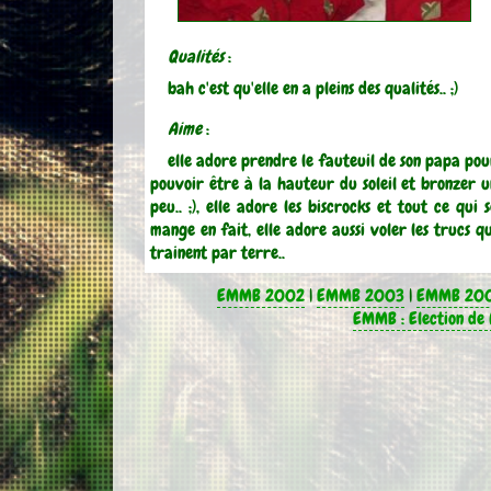
Qualités
:
bah c'est qu'elle en a pleins des qualités.. ;)
Aime
:
elle adore prendre le fauteuil de son papa pou
pouvoir être à la hauteur du soleil et bronzer u
peu.. ;), elle adore les biscrocks et tout ce qui 
mange en fait, elle adore aussi voler les trucs qu
trainent par terre..
EMMB 2002
|
EMMB 2003
|
EMMB 20
EMMB : Election de 