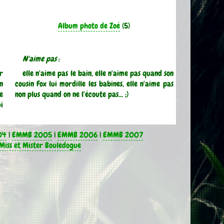
Album photo de Zoé
(5)
N'aime pas
:
r
elle n'aime pas le bain, elle n'aime pas quand son
n
cousin Fox lui mordille les babines, elle n'aime pas
se
non plus quand on ne l'écoute pas... ;)
i
04
|
EMMB 2005
|
EMMB 2006
|
EMMB 2007
Miss et Mister Bouledogue