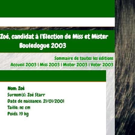
Zoé, candidat à l'Election de Miss et Mister
Bouledogue 2003
Sommaire de toutes les éditions
Accueil 2003
|
Miss 2003
|
Mister 2003
|
Voter 2003
Nom: Zoé
Surnom(s): Zoé Starr
Date de naissance: 21/01/2001
Taille: nc cm
Poids: 19 kg