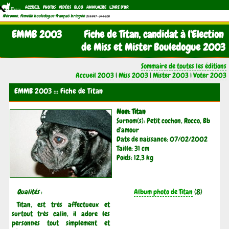
ACCUEIL
PHOTOS
VIDÉOS
BLOG
ANNUAIRE
LIVRE D'OR
Néronne, femelle bouledogue français bringée
(21/11/1997 - 04/11/2011)
EMMB 2003
Fiche de Titan, candidat à l'Election
de Miss et Mister Bouledogue 2003
Sommaire de toutes les éditions
Accueil 2003
|
Miss 2003
|
Mister 2003
|
Voter 2003
EMMB 2003 ::: Fiche de Titan
Nom: Titan
Surnom(s): Petit cochon, Rocco, Bb
d'amour
Date de naissance: 07/02/2002
Taille: 31 cm
Poids: 12,3 kg
Qualités
:
Album photo de Titan
(8)
Titan, est très affectueux et
surtout très calin, il adore les
personnes tout simplement et