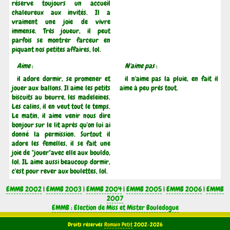
réserve toujours un accueil
chaleureux aux invités. Il a
vraiment une joie de vivre
immense. Très joueur, il peut
parfois se montrer farceur en
piquant nos petites affaires, lol.
Aime
:
N'aime pas
:
il adore dormir, se promener et
il n'aime pas la pluie, en fait il
jouer aux ballons. Il aime les petits
aime à peu près tout.
biscuits au beurre, les madeleines.
Les calins, il en veut tout le temps.
Le matin, il aime venir nous dire
bonjour sur le lit après qu'on lui ai
donné la permission. Surtout il
adore les femelles, il se fait une
joie de "jouer"avec elle aux bouldo,
lol. IL aime aussi beaucoup dormir,
c'est pour rever aux boulettes, lol.
EMMB 2002
|
EMMB 2003
|
EMMB 2004
|
EMMB 2005
|
EMMB 2006
|
EMMB
2007
EMMB : Election de Miss et Mister Bouledogue
Droits réservés
Romain Petit
2002-2026