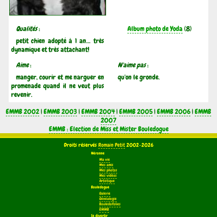
Qualités
:
Album photo de Yoda
(8)
petit chien adopté à 1 an... très
dynamique et très attachant!
Aime
:
N'aime pas
:
manger, courir et me narguer en
qu'on le gronde.
promenade quand il ne veut plus
revenir.
EMMB 2002
|
EMMB 2003
|
EMMB 2004
|
EMMB 2005
|
EMMB 2006
|
EMMB
2007
EMMB : Election de Miss et Mister Bouledogue
Droits réservés
Romain Petit
2002-2026
Néronne
Ma vie
Mes amis
Mes photos
Mes vidéos
Artistique
Bouledogue
Galerie
Généalogie
Bouledofolies
EMMB
Se divertir