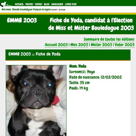
ACCUEIL
PHOTOS
VIDÉOS
BLOG
ANNUAIRE
LIVRE D'OR
Néronne, femelle bouledogue français bringée
(21/11/1997 - 04/11/2011)
EMMB 2003
Fiche de Yoda, candidat à l'Election
de Miss et Mister Bouledogue 2003
Sommaire de toutes les éditions
Accueil 2003
|
Miss 2003
|
Mister 2003
|
Voter 2003
EMMB 2003 ::: Fiche de Yoda
Nom: Yoda
Surnom(s): Yoyo
Date de naissance: 12/02/2002
Taille: 35 cm
Poids: 14 kg