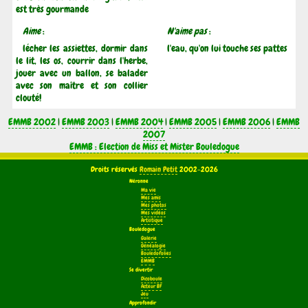
est très gourmande
Aime
:
N'aime pas
:
lécher les assiettes, dormir dans
l'eau, qu'on lui touche ses pattes
le lit, les os, courrir dans l'herbe,
jouer avec un ballon, se balader
avec son maître et son collier
clouté!
EMMB 2002
|
EMMB 2003
|
EMMB 2004
|
EMMB 2005
|
EMMB 2006
|
EMMB
2007
EMMB : Election de Miss et Mister Bouledogue
Droits réservés
Romain Petit
2002-2026
Néronne
Ma vie
Mes amis
Mes photos
Mes vidéos
Artistique
Bouledogue
Galerie
Généalogie
Bouledofolies
EMMB
Se divertir
Dicoboule
Acteur BF
Jeu
Approfondir