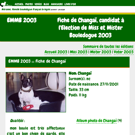
ACCUEIL
PHOTOS
VIDÉOS
BLOG
ANNUAIRE
LIVRE D'OR
Néronne, femelle bouledogue français bringée
(21/11/1997 - 04/11/2011)
EMMB 2003
Fiche de Changaï, candidat à
l'Election de Miss et Mister
Bouledogue 2003
Sommaire de toutes les éditions
Accueil 2003
|
Miss 2003
|
Mister 2003
|
Voter 2003
EMMB 2003 ::: Fiche de Changaï
Nom: Changaï
Surnom(s): nc
Date de naissance: 27/11/2001
Taille: 33 cm
Poids: 11 kg
Qualités
:
Album photo de Changaï
(4)
mon boule est très affectueux
c'est un bon chien de garde, elle