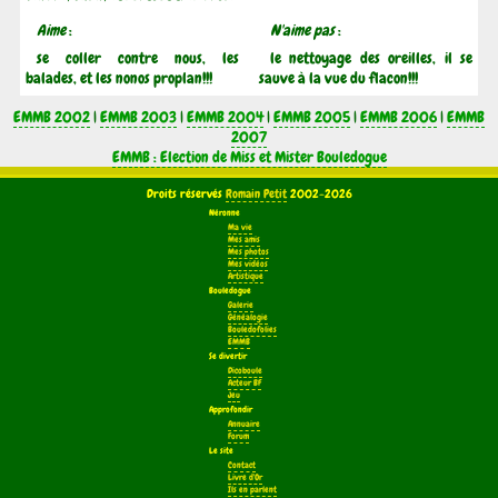
Aime
:
N'aime pas
:
se coller contre nous, les
le nettoyage des oreilles, il se
balades, et les nonos proplan!!!
sauve à la vue du flacon!!!
EMMB 2002
|
EMMB 2003
|
EMMB 2004
|
EMMB 2005
|
EMMB 2006
|
EMMB
2007
EMMB : Election de Miss et Mister Bouledogue
Droits réservés
Romain Petit
2002-2026
Néronne
Ma vie
Mes amis
Mes photos
Mes vidéos
Artistique
Bouledogue
Galerie
Généalogie
Bouledofolies
EMMB
Se divertir
Dicoboule
Acteur BF
Jeu
Approfondir
Annuaire
Forum
Le site
Contact
Livre d'Or
Ils en parlent