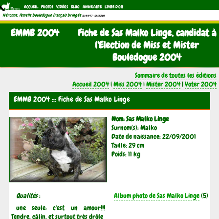
ACCUEIL
PHOTOS
VIDÉOS
BLOG
ANNUAIRE
LIVRE D'OR
Néronne, femelle bouledogue français bringée
(21/11/1997 - 04/11/2011)
EMMB 2004
Fiche de Sas Malko Linge, candidat à
l'Election de Miss et Mister
Bouledogue 2004
Sommaire de toutes les éditions
Accueil 2004
|
Miss 2004
|
Mister 2004
|
Voter 2004
EMMB 2004 ::: Fiche de Sas Malko Linge
Nom: Sas Malko Linge
Surnom(s): Malko
Date de naissance: 22/09/2001
Taille: 29 cm
Poids: 11 kg
Qualités
:
Album photo de Sas Malko Linge
(5)
une seule: c'est un amour!!!
Tendre, câlin, et surtout très drôle