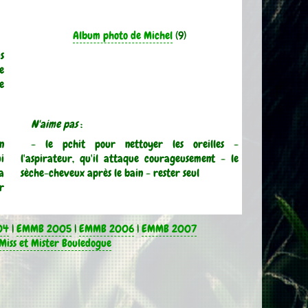
Album photo de Michel
(9)
s
ne
e
N'aime pas
:
n
- le pchit pour nettoyer les oreilles -
i
l'aspirateur, qu'il attaque courageusement - le
a
sèche-cheveux après le bain - rester seul
r
04
|
EMMB 2005
|
EMMB 2006
|
EMMB 2007
Miss et Mister Bouledogue