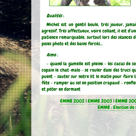
Qualités
:
Michel est un gentil boule, très joueur, jamai
agressif. Très affectueux, voire collant, il est d'u
patience remarquable, surtout lors des séances d
poses photo et des bains forcés...
Aime
:
- quand la gamelle est pleine - les cacas de so
copain le chat-malo - se rouler dans des trucs qu
puent - sauter sur notre lit le matin pour faire l
fête - ramper au sol en position crapaud - ronfle
et péter en dormant
EMMB 2002
|
EMMB 2003
|
EMMB 20
EMMB : Election de 