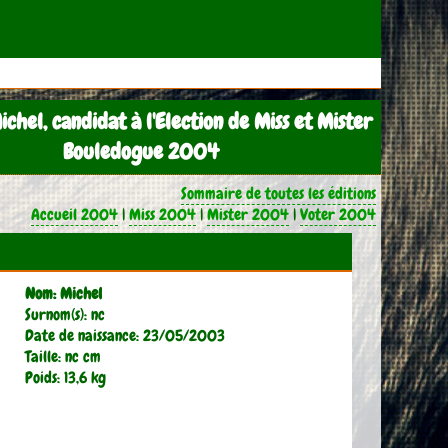
ichel, candidat à l'Election de Miss et Mister
Bouledogue 2004
Sommaire de toutes les éditions
Accueil 2004
|
Miss 2004
|
Mister 2004
|
Voter 2004
Nom: Michel
Surnom(s): nc
Date de naissance: 23/05/2003
Taille: nc cm
Poids: 13,6 kg