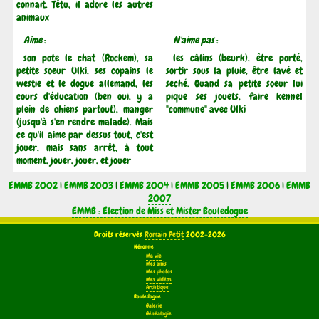
connait. Têtu, il adore les autres
animaux
Aime
:
N'aime pas
:
son pote le chat (Rockem), sa
les câlins (beurk), être porté,
petite soeur Ulki, ses copains le
sortir sous la pluie, être lavé et
westie et le dogue allemand, les
seché. Quand sa petite soeur lui
cours d'éducation (ben oui, y a
pique ses jouets, faire kennel
plein de chiens partout), manger
"commune" avec Ulki
(jusqu'à s'en rendre malade). Mais
ce qu'il aime par dessus tout, c'est
jouer, mais sans arrêt, à tout
moment, jouer, jouer, et jouer
EMMB 2002
|
EMMB 2003
|
EMMB 2004
|
EMMB 2005
|
EMMB 2006
|
EMMB
2007
EMMB : Election de Miss et Mister Bouledogue
Droits réservés
Romain Petit
2002-2026
Néronne
Ma vie
Mes amis
Mes photos
Mes vidéos
Artistique
Bouledogue
Galerie
Généalogie