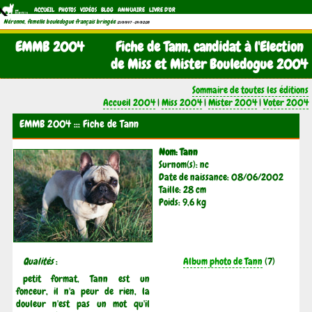
ACCUEIL
PHOTOS
VIDÉOS
BLOG
ANNUAIRE
LIVRE D'OR
Néronne, femelle bouledogue français bringée
(21/11/1997 - 04/11/2011)
EMMB 2004
Fiche de Tann, candidat à l'Election
de Miss et Mister Bouledogue 2004
Sommaire de toutes les éditions
Accueil 2004
|
Miss 2004
|
Mister 2004
|
Voter 2004
EMMB 2004 ::: Fiche de Tann
Nom: Tann
Surnom(s): nc
Date de naissance: 08/06/2002
Taille: 28 cm
Poids: 9,6 kg
Qualités
:
Album photo de Tann
(7)
petit format, Tann est un
fonceur, il n'a peur de rien, la
douleur n'est pas un mot qu'il