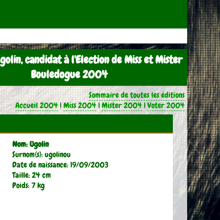
golin, candidat à l'Election de Miss et Mister
Bouledogue 2004
Sommaire de toutes les éditions
Accueil 2004
|
Miss 2004
|
Mister 2004
|
Voter 2004
Nom: Ugolin
Surnom(s): ugolinou
Date de naissance: 19/09/2003
Taille: 24 cm
Poids: 7 kg