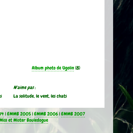
Album photo de Ugolin
(8)
N'aime pas
:
s
La solitude, le vent, les chats
04
|
EMMB 2005
|
EMMB 2006
|
EMMB 2007
Miss et Mister Bouledogue