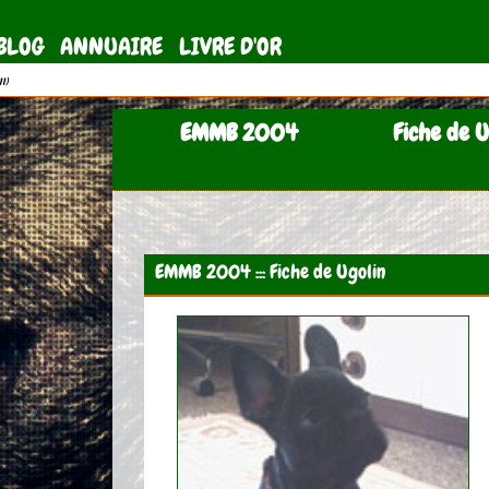
BLOG
ANNUAIRE
LIVRE D'OR
11)
EMMB 2004
Fiche de U
EMMB 2004 ::: Fiche de Ugolin