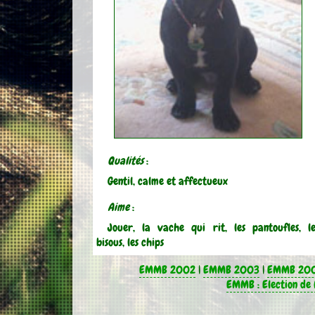
Qualités
:
Gentil, calme et affectueux
Aime
:
Jouer, la vache qui rit, les pantoufles, le
bisous, les chips
EMMB 2002
|
EMMB 2003
|
EMMB 20
EMMB : Election de 