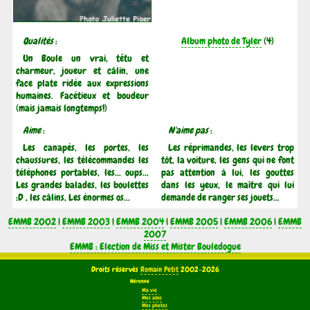
Qualités
:
Album photo de Tyler
(4)
Un Boule un vrai, têtu et
charmeur, joueur et câlin, une
face plate ridée aux expressions
humaines. Facétieux et boudeur
(mais jamais longtemps!)
Aime
:
N'aime pas
:
Les canapés, les portes, les
Les réprimandes, les levers trop
chaussures, les télécommandes les
tôt, la voiture, les gens qui ne font
téléphones portables, les... oups...
pas attention à lui, les gouttes
Les grandes balades, les boulettes
dans les yeux, le maître qui lui
:D , les câlins, Les énormes os...
demande de ranger ses jouets...
EMMB 2002
|
EMMB 2003
|
EMMB 2004
|
EMMB 2005
|
EMMB 2006
|
EMMB
2007
EMMB : Election de Miss et Mister Bouledogue
Droits réservés
Romain Petit
2002-2026
Néronne
Ma vie
Mes amis
Mes photos