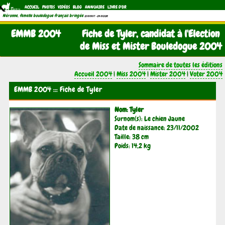
ACCUEIL
PHOTOS
VIDÉOS
BLOG
ANNUAIRE
LIVRE D'OR
Néronne, femelle bouledogue français bringée
(21/11/1997 - 04/11/2011)
EMMB 2004
Fiche de Tyler, candidat à l'Election
de Miss et Mister Bouledogue 2004
Sommaire de toutes les éditions
Accueil 2004
|
Miss 2004
|
Mister 2004
|
Voter 2004
EMMB 2004 ::: Fiche de Tyler
Nom: Tyler
Surnom(s): Le chien Jaune
Date de naissance: 23/11/2002
Taille: 38 cm
Poids: 14,2 kg