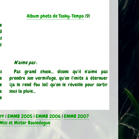
Album photo de Tooky-Tempo
(9)
e
d
s
c
N'aime pas
:
s
Pas grand chose... disons qu'il n'aime pas
e
prendre son vermifuge, qu'on l'imite à éternuer
se
(ça le rend fou lol) qu'on le réveille pour sortir
a
sous la pluie...
e
04
|
EMMB 2005
|
EMMB 2006
|
EMMB 2007
Miss et Mister Bouledogue