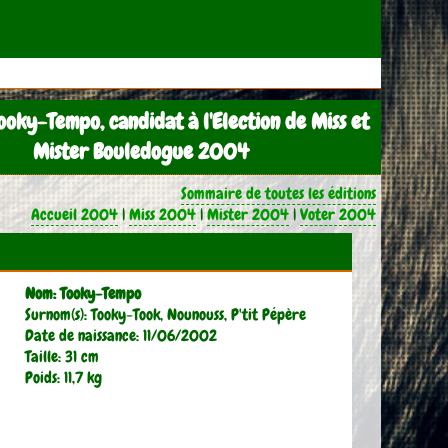
ooky-Tempo, candidat à l'Election de Miss et
Mister Bouledogue 2004
Sommaire de toutes les éditions
Accueil 2004
|
Miss 2004
|
Mister 2004
|
Voter 2004
Nom: Tooky-Tempo
Surnom(s): Tooky-Took, Nounouss, P'tit Pépère
Date de naissance: 11/06/2002
Taille: 31 cm
Poids: 11,7 kg