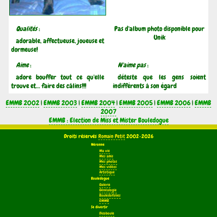
Qualités
:
Pas d'album photo disponible pour
Unik
adorable, affectueuse, joueuse et
dormeuse!
Aime
:
N'aime pas
:
adore bouffer tout ce qu'elle
déteste que les gens soient
trouve et... faire des câlins!!!
indifférents à son égard
EMMB 2002
|
EMMB 2003
|
EMMB 2004
|
EMMB 2005
|
EMMB 2006
|
EMMB
2007
EMMB : Election de Miss et Mister Bouledogue
Droits réservés
Romain Petit
2002-2026
Néronne
Ma vie
Mes amis
Mes photos
Mes vidéos
Artistique
Bouledogue
Galerie
Généalogie
Bouledofolies
EMMB
Se divertir
Dicoboule