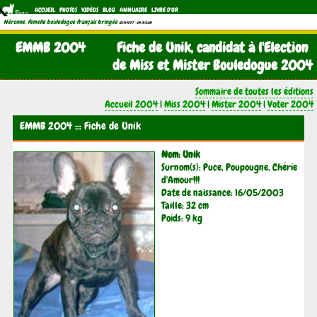
ACCUEIL
PHOTOS
VIDÉOS
BLOG
ANNUAIRE
LIVRE D'OR
Néronne, femelle bouledogue français bringée
(21/11/1997 - 04/11/2011)
EMMB 2004
Fiche de Unik, candidat à l'Election
de Miss et Mister Bouledogue 2004
Sommaire de toutes les éditions
Accueil 2004
|
Miss 2004
|
Mister 2004
|
Voter 2004
EMMB 2004 ::: Fiche de Unik
Nom: Unik
Surnom(s): Puce, Poupougne, Chérie
d'Amour!!!
Date de naissance: 16/05/2003
Taille: 32 cm
Poids: 9 kg