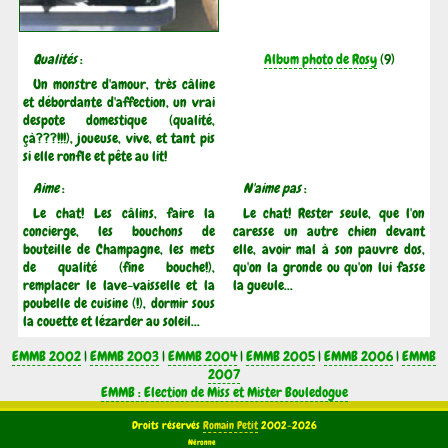
Qualités
:
Album photo de Rosy
(9)
Un monstre d'amour, très câline
et débordante d'affection, un vrai
despote domestique (qualité,
çà???!!!), joueuse, vive, et tant pis
si elle ronfle et pête au lit!
Aime
:
N'aime pas
:
Le chat! Les câlins, faire la
Le chat! Rester seule, que l'on
concierge, les bouchons de
caresse un autre chien devant
bouteille de Champagne, les mets
elle, avoir mal à son pauvre dos,
de qualité (fine bouche!),
qu'on la gronde ou qu'on lui fasse
remplacer le lave-vaisselle et la
la gueule...
poubelle de cuisine (!), dormir sous
la couette et lézarder au soleil...
EMMB 2002
|
EMMB 2003
|
EMMB 2004
|
EMMB 2005
|
EMMB 2006
|
EMMB
2007
EMMB : Election de Miss et Mister Bouledogue
Droits réservés
Romain Petit
2002-2026
Néronne