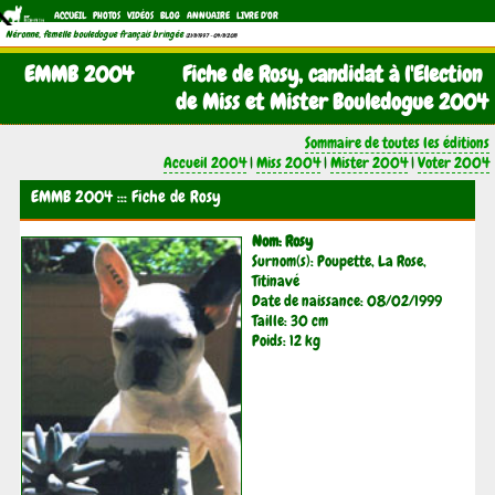
ACCUEIL
PHOTOS
VIDÉOS
BLOG
ANNUAIRE
LIVRE D'OR
Néronne, femelle bouledogue français bringée
(21/11/1997 - 04/11/2011)
EMMB 2004
Fiche de Rosy, candidat à l'Election
de Miss et Mister Bouledogue 2004
Sommaire de toutes les éditions
Accueil 2004
|
Miss 2004
|
Mister 2004
|
Voter 2004
EMMB 2004 ::: Fiche de Rosy
Nom: Rosy
Surnom(s): Poupette, La Rose,
Titinavé
Date de naissance: 08/02/1999
Taille: 30 cm
Poids: 12 kg