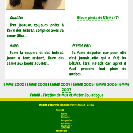
Qualités
:
Album photo de U'Nike
(7)
Très joueuse, toujours prête à
faire des bêtises, complice avec sa
soeur Ulka...
Aime
:
N'aime pas
:
Faire la coquine et des bêtises,
Se faire disputer car pour elle
jouer à tout instant, faire des
c'est jamais elle qui a fait les
câlins aux boulis adultes...
bêtises, être malade car après il
faut prendre tout plein de
médocs...
EMMB 2002
|
EMMB 2003
|
EMMB 2004
|
EMMB 2005
|
EMMB 2006
|
EMMB
2007
EMMB : Election de Miss et Mister Bouledogue
Droits réservés
Romain Petit
2002-2026
Néronne
Ma vie
Mes amis
Mes photos
Mes vidéos
Artistique
Bouledogue