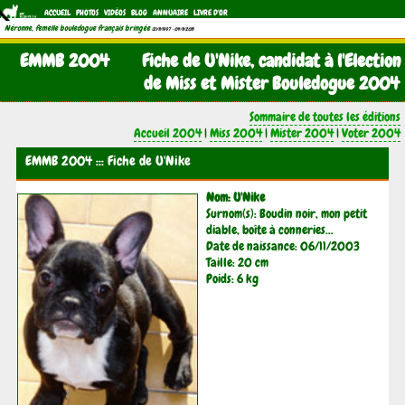
ACCUEIL
PHOTOS
VIDÉOS
BLOG
ANNUAIRE
LIVRE D'OR
Néronne, femelle bouledogue français bringée
(21/11/1997 - 04/11/2011)
EMMB 2004
Fiche de U'Nike, candidat à l'Election
de Miss et Mister Bouledogue 2004
Sommaire de toutes les éditions
Accueil 2004
|
Miss 2004
|
Mister 2004
|
Voter 2004
EMMB 2004 ::: Fiche de U'Nike
Nom: U'Nike
Surnom(s): Boudin noir, mon petit
diable, boîte à conneries...
Date de naissance: 06/11/2003
Taille: 20 cm
Poids: 6 kg